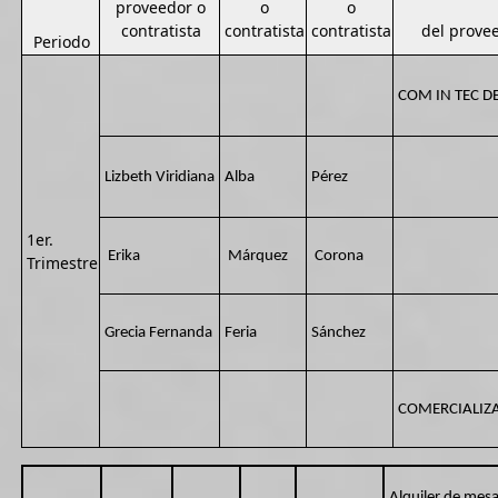
proveedor o
o
o
contratista
contratista
contratista
del provee
Periodo
COM IN TEC DE
Lizbeth Viridiana
Alba
Pérez
1er.
Erika
Márquez
Corona
Trimestre
Grecia Fernanda
Feria
Sánchez
COMERCIALIZAD
Alquiler de mesa