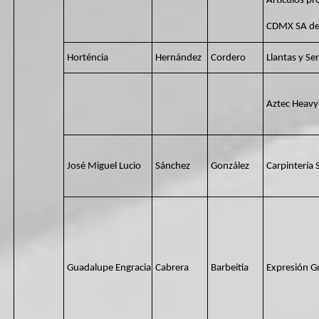
Articulos p
CDMX SA de
Horténcia
Hernández
Cordero
Llantas y Se
Aztec Heavy 
José Miguel Lucio
Sánchez
González
Carpintería
Guadalupe Engracia
Cabrera
Barbeitia
Expresión Gr