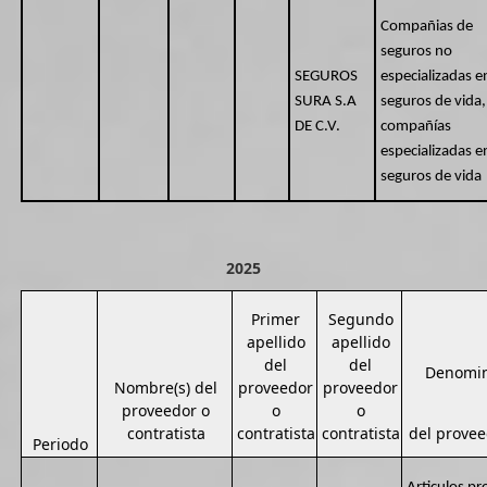
Compañias de
seguros no
SEGUROS
especializadas e
SURA S.A
seguros de vida,
DE C.V.
compañías
especializadas e
seguros de vida
2025
Primer
Segundo
apellido
apellido
del
del
Denomin
Nombre(s) del
proveedor
proveedor
proveedor o
o
o
contratista
contratista
contratista
del provee
Periodo