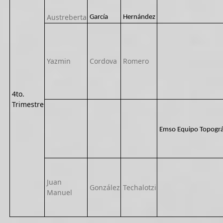
Austreberta
García
Hernández
Yazmin
Cordova
Romero
4to.
Trimestre
Emso Equipo Topográ
Juan
González
Techalotzi
Manuel