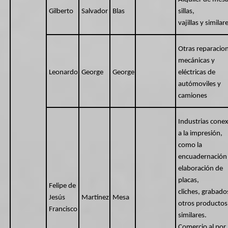
Gilberto
Salvador
Blas
sillas,
vajillas y similar
Otras reparacio
mecánicas y
Leonardo
George
George
eléctricas de
autómoviles y
camiones
Industrias cone
a la impresión,
como la
encuadernación 
elaboración de
placas,
Felipe de
cliches, grabado
Jesús
Martínez
Mesa
otros productos
Francisco
similares.
Comercio al por