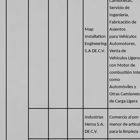
Camionetas,
Servicio de
Ingenieria,
Fabricación de
Map
Asientos
Installation
para Vehículos
Engineering
Automotores,
S.A DE.C.V.
Venta de
Vehículos Lígero
con Motor de
combustión Int
como
Automóviles y
Otras Camionet
de Carga Ligera
Industrias
Comercio al por
Herna S.A.
menor de artícu
DE C.V.
para la limpieza