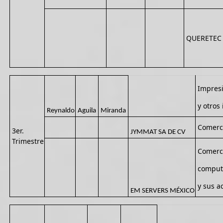
QUERETEC
Impresi
y otros
Reynaldo
Aguila
Miranda
Comerci
3er.
JYMMAT SA DE CV
Trimestre
Comerci
comput
y sus a
EM SERVERS MÉXICO