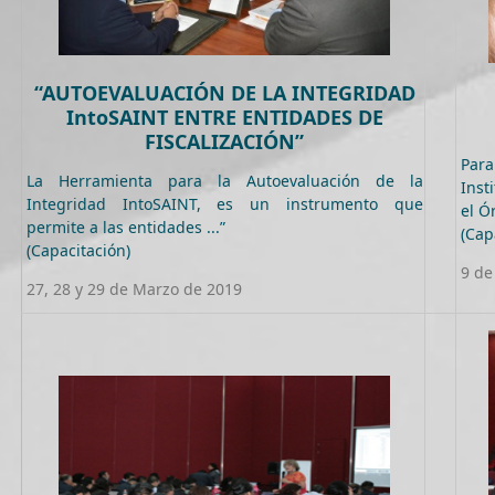
“AUTOEVALUACIÓN DE LA INTEGRIDAD
IntoSAINT ENTRE ENTIDADES DE
FISCALIZACIÓN”
Para
La Herramienta para la Autoevaluación de la
Inst
Integridad IntoSAINT, es un instrumento que
el Ó
permite a las entidades ...”
(Cap
(Capacitación)
9 de
27, 28 y 29 de Marzo de 2019