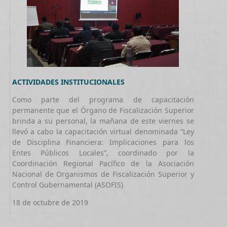
ACTIVIDADES INSTITUCIONALES
Como parte del programa de capacitación
permanente que el Órgano de Fiscalización Superior
brinda a su personal, la mañana de este viernes se
llevó a cabo la capacitación virtual denominada “Ley
de Disciplina Financiera: Implicaciones para los
Entes Públicos Locales”, coordinado por la
Coordinación Regional Pacífico de la Asociación
Nacional de Organismos de Fiscalización Superior y
Control Gubernamental (ASOFIS)
18 de octubre de 2019